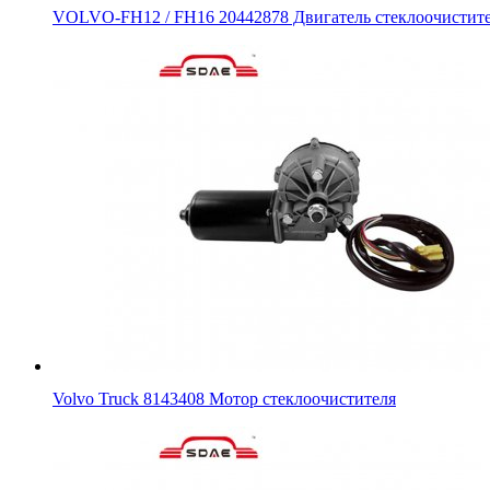
VOLVO-FH12 / FH16 20442878 Двигатель стеклоочистит
Volvo Truck 8143408 Мотор стеклоочистителя