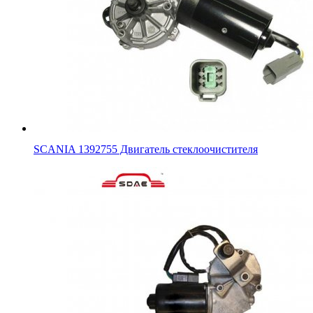
SCANIA 1392755 Двигатель стеклоочистителя